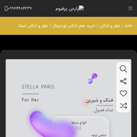
09964484236
خانه
/
عطر و ادکلن
/
خرید عطر ادکلن اورجینال
/ عطر و ادکلن استلا