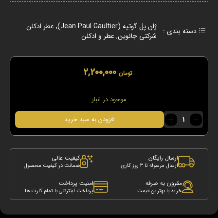
ژان پل گوتیه (Jean Paul Gaultier)
,
عطر ادکلن
دسته بندی :
شرکتی جانوین
,
عطر و ادکلن
2,200,000
تومان
موجود در انبار
عطر
افزودن به سبد خرید
ادکلن
ژان
پل
له
ارسال رایگان
کیفیت عالی
مال
ارسال مرسوله تا 3 روز کاری
ضمانت در کیفیت محصول
له
بو
مقرون به صرفه
امنیت پرداخت
خرید با بهترین قیمت
پرداخت اینترنتی با تمام کارت ها
عدد