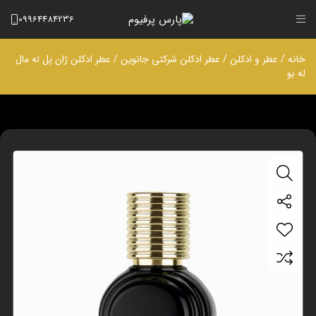
09964484236
خانه
/
عطر و ادکلن
/
عطر ادکلن شرکتی جانوین
/ عطر ادکلن ژان پل له مال
له بو