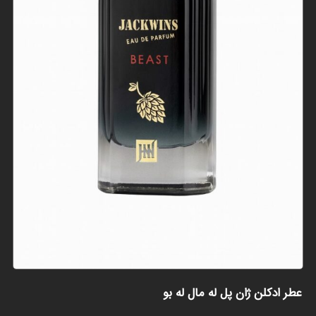
عطر ادکلن ژان پل له مال له بو