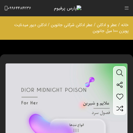
09964484236
خانه
/
عطر و ادکلن
/
عطر ادکلن شرکتی جانوین
/ ادکلن دیور میدنایت
پویزن 100 میل جانوین