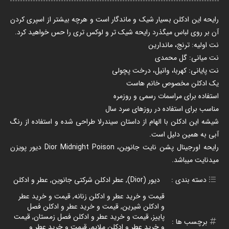
رایحه این ادکلن بسیار شیک و ماندگار است و هرچه بیشتر از اسپری کردن
آن بر روی لباس میگذرد رایحه شیک تر و لوکس تری را حس خواهید کرد.
نت اولیه: ترنج، ماندارین
نت میانی: گل محمدی
نت پایانی: کهربا، وانیل، درخت پچولی
یک ادکلن مخصوص خانم هاست
استفاده برای مراسمات رسمی و روزمره
مناسب برای استفاده در روزهای سرد سال
شیشه این ادکلن با الهام از داستان سیندرلا طراحی شده و استفاده از رنگ
آبی به همین دلیل است.
رایحه اورجینال پشن نایت جانوین، Dior Midnight Poison دیور پویزن
میدنایت میباشد.
دسته بندی :
دیور (Dior)
,
عطر ادکلن شرکتی جانوین
,
عطر و ادکلن
قیمت و خرید عطر و ادکلن زنانه
,
قیمت و خرید عطر
و ادکلن شیرین
,
قیمت و خرید عطر و ادکلن فصل
پاییز
,
قیمت و خرید عطر و ادکلن فصل زمستان
,
قیمت
برچسب ها :
و خرید عطر و ادکلن ملایم
,
قیمت و خرید عطر و