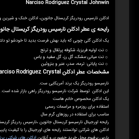
Narciso Rodriguez Crystal Johnwin
ادکلن نارسیس رودریگز کریستال جانوین، ادکلن خنک و شیرین و ز
رایحه ی عطر ادکلن نارسیس رودریگز کریستال جانو
یک ادکلن گلی چوبی که باید بهش فرصت بدید تا خودشو تو دلتون 
نت اولیه:فریزیا، شکوفه پرتقال و ترنج
نت میانی:مشک، گل رز، گل سفید و یاس
نت پایانی: ترمه، سدر، عنبر و بنزوئین
مشخصات عطر ادکلن Narciso Rodriguez Crystal
نارسیسو رودریگز یک برند آمریکایی ست.
این ادکلن توسط شرکت نارسیسو رودریگز راهی بازار شده است.
یک ادکلن مخصوص خانم هاست
استفاده برای روزمره و مراسمات رسمی
مناسب برای استفاده در روزهای گرم سال
رایحه اورجینال نارسیسو کریستال جانوین ،نارسیس ردریگز کریستالNarciso Rodriguez Crystal می با
ادکلن های شرکتی توانستند رایحه های اورجینال را با کیفیت پایین
پارس پرفیوم محل خرید حضوری و آنلاین
ادکلن های شرکتی برن