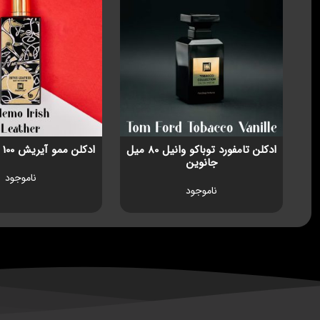
رژ 540 سفید 100 میل
ادکلن تامفورد توباکو وانیل 80 میل
ادکلن ممو آیریش 100 میل جانوین
جانوین
ناموجود
ناموجود