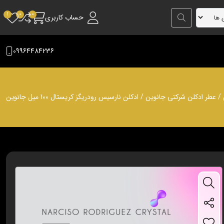
حساب کاربری
09964484236
/
عطر ادکلن شرکتی جانوین
/ ادکلن نارسیس رودریگز کریستال 100 میل جانوین