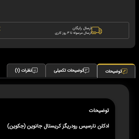
ارسال رایگان
ارسال مرسوله تا 3 روز کاری
توضیحات تکمیلی
نظرات (1)
توضیحات
توضیحات
ادکلن نارسیس رودریگز کریستال جانوین (جکوین)