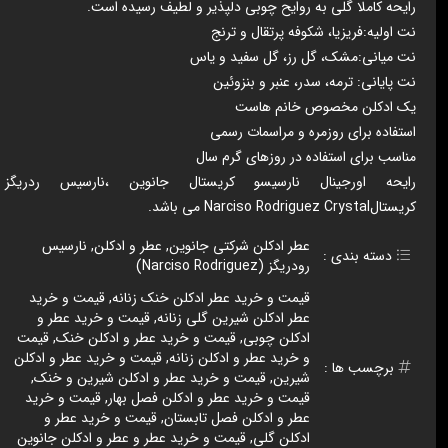
رایحه کاملا گلی به روایح چوبی دلپذیر و لطیف رسیده است.
نت اولیه:فریزیا، شکوفه پرتقال و ترنج
نت میانی:مشک، گل رز، گل سفید و یاس
نت پایانی: ترمه، سدر، عنبر و بنزوئین
یک ادکلن مخصوص خانم هاست
استفاده برای روزمره و مراسمات رسمی
مناسب برای استفاده در روزهای گرم سال
رایحه اورجینال نارسیسو کریستال جانوین ،نارسیس ردریگز
کریستالNarciso Rodriguez Crystal می باشد.
عطر ادکلن شرکتی جانوین
,
عطر و ادکلن
,
نارسیس
دسته بندی :
رودریگز (Narciso Rodriguez)
قیمت و خرید عطر ادکلن خنک زنانه
,
قیمت و خرید
عطر ادکلن شیرین گلی زنانه
,
قیمت و خرید عطر و
ادکلن چوبی
,
قیمت و خرید عطر و ادکلن خنک
,
قیمت
و خرید عطر و ادکلن زنانه
,
قیمت و خرید عطر و ادکلن
برچسب ها :
شیرین
,
قیمت و خرید عطر و ادکلن شیرین و خنک
,
قیمت و خرید عطر و ادکلن فصل بهار
,
قیمت و خرید
عطر و ادکلن فصل تابستان
,
قیمت و خرید عطر و
ادکلن گلی
,
قیمت و خرید عطر و عطر و ادکلن جانوین