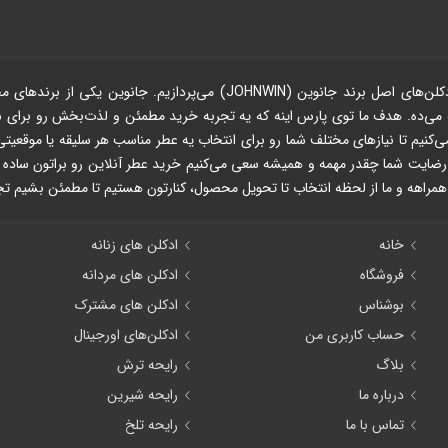
در فروشگاه آنلاین پارس پرفیوم، ما با افتخار به فروش ادکلن‌های اصل ب
ائه می‌ده. هدف ما توی پارس اینه که یه تجربه خرید مطمئن و لذت‌بخش رو برای ش
نوین (جکوینز - Jackwins)، ما تلاش می‌کنیم تا نیازهای مختلف شما رو برای انتخاب یه عطر مناسب هر
 رضایت شما چقدر مهمه و همیشه سعی می‌کنیم خرید عطر آنلاین رو براتون ساده و
 همراهه و ما از لحظه انتخاب تا تحویل محصول، کنارتون هستیم تا مطمئن بشیم 
خانه
ادکلن های زنانه
فروشگاه
ادکلن های مردانه
بوشناس
ادکلن های مشترک
حساب کاربری من
ادکلن‌های اورجینال
بلاگ
رایحه ترش
درباره ما
رایحه شیرین
تماس با ما
رایحه تلخ