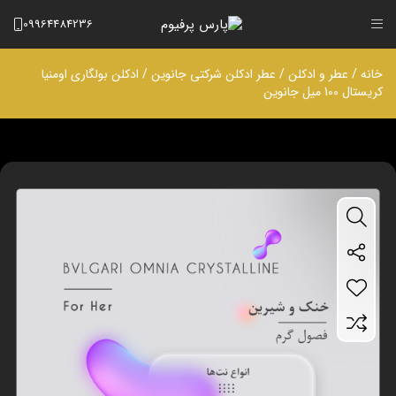
09964484236
خانه
/
عطر و ادکلن
/
عطر ادکلن شرکتی جانوین
/ ادکلن بولگاری اومنیا
کریستال 100 میل جانوین