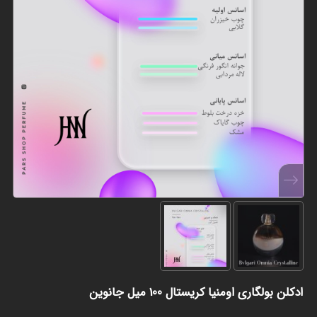
ادکلن بولگاری اومنیا کریستال 100 میل جانوین