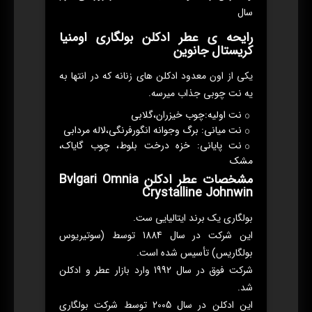
سال
رایحه ی عطر ادکلن بولگاری اومنیا
کریستال جانوین
یکی از اون معدود ادکلن های زنانه که در انتها به
یه نت چوبی جذاب میرسه.
نت اولیه:چوب خیزران،گلابی
نت میانی: برگ وجوانه انگورفرنگی،لاله مردابی
نت پایانی: خزه درخت بلوط، چوب گایاک،
مشک
مشخصات عطر ادکلن Bvlgari Omnia
Crystalline Johnwin
بولگاری یک برند ایتالیایی ست.
این شرکت در سال 1884 توسط (سوتیریوس
بولگاریس) تأسیس شده است.
شرکت فوق در سال 1992 وارد بازار عطر و ادکلن
شد.
این ادکلن در سال 2005 توسط شرکت بولگاری