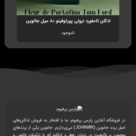
ادکلن تامفورد نرولی پورتوفینو 80 میل جانوین
ناموجود
در فروشگاه آنلاین پارس پرفیوم، ما با افتخار به فروش ادکلن‌های
اصل برند جانوین (JOHNWIN) می‌پردازیم. جانوین یکی از برندهای
محبوب و باکیفیت در دنیای عطر و ادکلنه که با ترکیبات خاص و