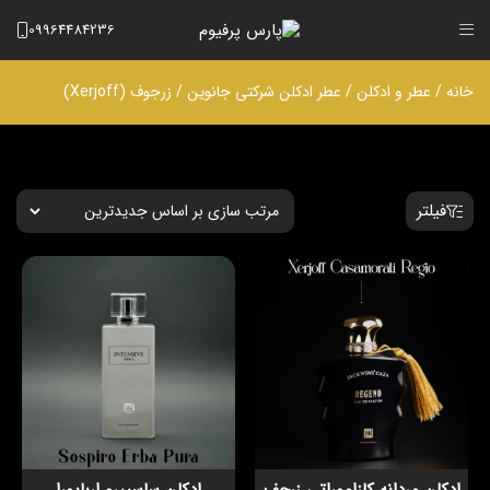
09964484236
خانه
/
عطر و ادکلن
/
عطر ادکلن شرکتی جانوین
/ زرجوف (Xerjoff)
فیلتر