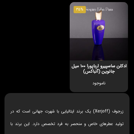
35%
ادکلن ساسپیرو ارباپورا 100 میل
جانوین (آنباکس)
ناموجود
زرجوف (Xerjoff) یک برند ایتالیایی با شهرت جهانی است که در
تولید عطرهای خاص و منحصر به فرد تخصص دارد. این برند با