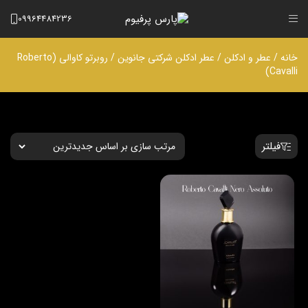
09964484236
خانه
/
عطر و ادکلن
/
عطر ادکلن شرکتی جانوین
/ روبرتو کاوالی (Roberto
Cavalli)
فیلتر