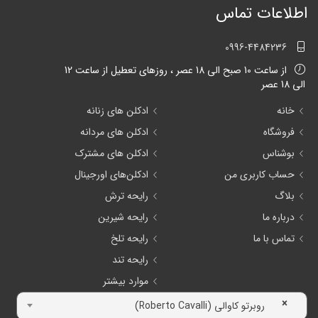
اطلاعات تماس
0996-4484236
از ساعت 10 صبح الی 18 عصر ، روزهای تعطیل از ساعت 12
الی 18 عصر
خانه
ادکلن های زنانه
فروشگاه
ادکلن های مردانه
بوشناس
ادکلن های مشترک
حساب کاربری من
ادکلن‌های اورجینال
بلاگ
رایحه ترش
درباره ما
رایحه شیرین
تماس با ما
رایحه تلخ
رایحه تند
موارد بیشتر
×
روبرتو کاوالی (Roberto Cavalli)