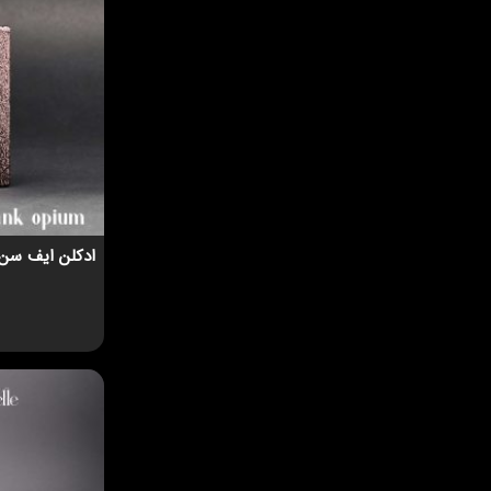
ادکلن ایف سن لورن ب