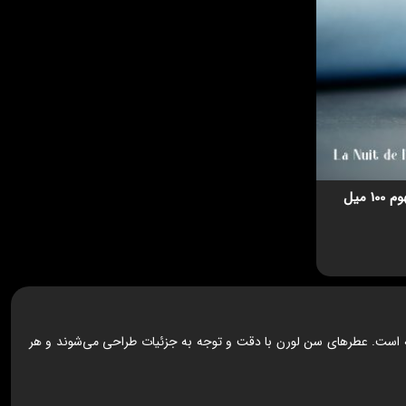
ادکلن ایف سن لورن لانویت لهوم 100 میل
 از زمان تأسیس در دهه 1960 تأثیر زیادی بر صنعت مد داشته است. عطرهای سن لورن با دقت و توجه به جزئیات طراحی می‌شوند و هر