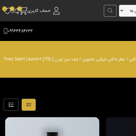
حساب کاربری
09964484236
کلن
/
عطر ادکلن شرکتی جانوین
/ ایف سن لورن Yves Saint Laurent (YSL)