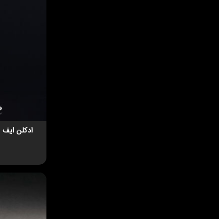
ادکلن ایف سن لور