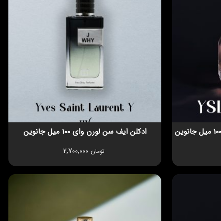
ادکلن ایف سن لورن وای 100 میل جانوین
2,700,000
تومان